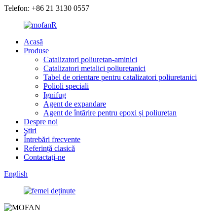
Telefon: +86 21 3130 0557
Acasă
Produse
Catalizatori poliuretan-aminici
Catalizatori metalici poliuretanici
Tabel de orientare pentru catalizatori poliuretanici
Polioli speciali
Ignifug
Agent de expandare
Agent de întărire pentru epoxi și poliuretan
Despre noi
Ştiri
Întrebări frecvente
Referință clasică
Contactaţi-ne
English