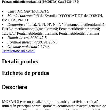
Pentametildietilenetriamină (PMDETA) Cas#3030-47-5
Clasa MOFAN:
MOFAN 5
Marcă concurentă:
5 de Evonik; TOYOCAT DT de TOSOH,
PMDTA, PMDT
Denumire chimică:
N, N, N', N', N"-Pentametildietilentriamină;
Bis(2-dimetilaminoetil)(metil)amină; Pentametildietilentriamină;
1,1,4,7,7-Pentametildietilentriamină; Pentametildietilentriamină
Număr de caz:
3030-47-5
Formulă moleculară:
C9H23N3
Greutate moleculară:
173,3
Trimiteți-ne un e-mail
Detalii produs
Etichete de produs
Descriere
MOFAN 5 este un catalizator poliuretanic cu activitate ridicată,
utilizat în principal pentru spumare, echilibrarea reacției generale de