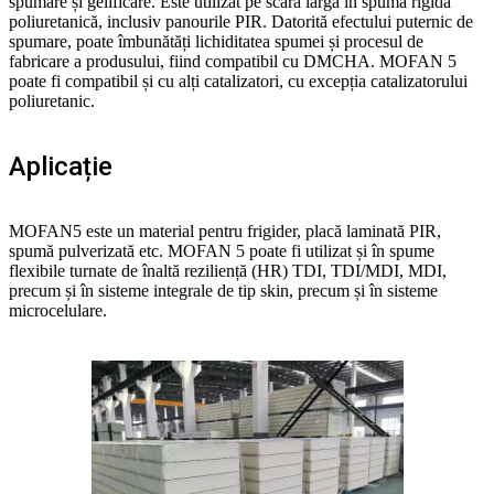
spumare și gelificare. Este utilizat pe scară largă în spuma rigidă
poliuretanică, inclusiv panourile PIR. Datorită efectului puternic de
spumare, poate îmbunătăți lichiditatea spumei și procesul de
fabricare a produsului, fiind compatibil cu DMCHA. MOFAN 5
poate fi compatibil și cu alți catalizatori, cu excepția catalizatorului
poliuretanic.
Aplicație
MOFAN5 este un material pentru frigider, placă laminată PIR,
spumă pulverizată etc. MOFAN 5 poate fi utilizat și în spume
flexibile turnate de înaltă reziliență (HR) TDI, TDI/MDI, MDI,
precum și în sisteme integrale de tip skin, precum și în sisteme
microcelulare.