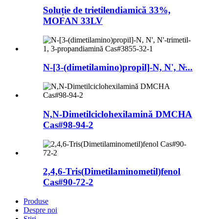
Soluție de trietilendiamică 33%,
MOFAN 33LV
N-[3-(dimetilamino)propil]-N, N', N̵...
N,N-Dimetilciclohexilamină DMCHA
Cas#98-94-2
2,4,6-Tris(Dimetilaminometil)fenol
Cas#90-72-2
Produse
Despre noi
Ştiri