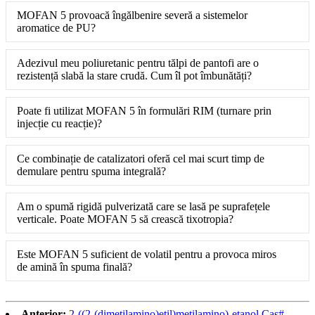
MOFAN 5 provoacă îngălbenire severă a sistemelor
aromatice de PU?
Adezivul meu poliuretanic pentru tălpi de pantofi are o
rezistență slabă la stare crudă. Cum îl pot îmbunătăți?
Poate fi utilizat MOFAN 5 în formulări RIM (turnare prin
injecție cu reacție)?
Ce combinație de catalizatori oferă cel mai scurt timp de
demulare pentru spuma integrală?
Am o spumă rigidă pulverizată care se lasă pe suprafețele
verticale. Poate MOFAN 5 să crească tixotropia?
Este MOFAN 5 suficient de volatil pentru a provoca miros
de amină în spuma finală?
Anterior:
2-((2-(dimetilamino)etil)metilamino)-etanol Cas#