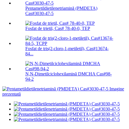
Pentametildietilenetriamină (PMDETA)
Cas#3030-47-5
Fosfat de trietil, Cas# 78-40-0, TEP
Fosfat de tris(2-cloro-1-metiletil), Cas#13674-
84...
N,N-Dimetilciclohexilamină DMCHA Cas#98-
94-2