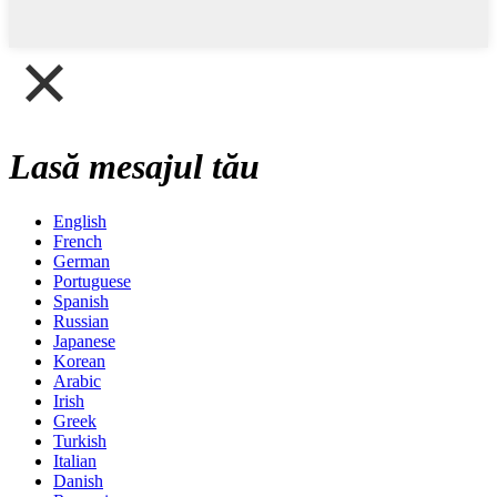
Lasă mesajul tău
English
French
German
Portuguese
Spanish
Russian
Japanese
Korean
Arabic
Irish
Greek
Turkish
Italian
Danish