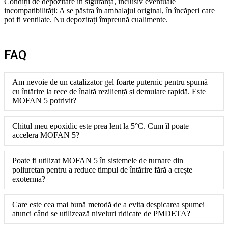
Condiții de depozitare în siguranță, inclusiv eventuale
incompatibilități: A se păstra în ambalajul original, în încăperi care
pot fi ventilate. Nu depozitați împreună cu
alimente.
FAQ
Am nevoie de un catalizator gel foarte puternic pentru spumă
cu întărire la rece de înaltă reziliență și demulare rapidă. Este
MOFAN 5 potrivit?
Chitul meu epoxidic este prea lent la 5°C. Cum îl poate
accelera MOFAN 5?
Poate fi utilizat MOFAN 5 în sistemele de turnare din
poliuretan pentru a reduce timpul de întărire fără a crește
exoterma?
Care este cea mai bună metodă de a evita despicarea spumei
atunci când se utilizează niveluri ridicate de PMDETA?