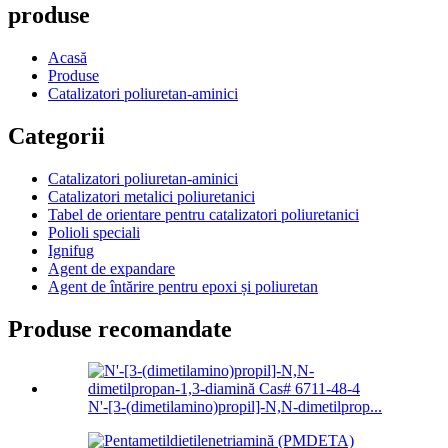
produse
Acasă
Produse
Catalizatori poliuretan-aminici
Categorii
Catalizatori poliuretan-aminici
Catalizatori metalici poliuretanici
Tabel de orientare pentru catalizatori poliuretanici
Polioli speciali
Ignifug
Agent de expandare
Agent de întărire pentru epoxi și poliuretan
Produse recomandate
N'-[3-(dimetilamino)propil]-N,N-dimetilprop...