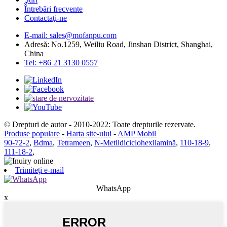
Întrebări frecvente
Contactaţi-ne
E-mail: sales@mofanpu.com
Adresă: No.1259, Weiliu Road, Jinshan District, Shanghai,
China
Tel: +86 21 3130 0557
© Drepturi de autor - 2010-2022: Toate drepturile rezervate.
Produse populare
-
Harta site-ului
-
AMP Mobil
90-72-2
,
Bdma
,
Tetrameen
,
N-Metildiciclohexilamină
,
110-18-9
,
111-18-2
,
Trimiteți e-mail
WhatsApp
x