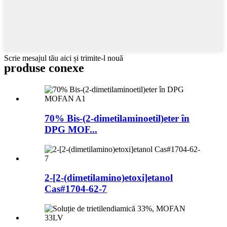
Scrie mesajul tău aici și trimite-l nouă
produse conexe
70% Bis-(2-dimetilaminoetil)eter în
DPG MOF...
2-[2-(dimetilamino)etoxi]etanol
Cas#1704-62-7