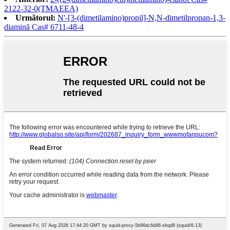
2122-32-0(TMAEEA)
Următorul:
N'-[3-(dimetilamino)propil]-N,N-dimetilpropan-1,3-
diamină Cas# 6711-48-4