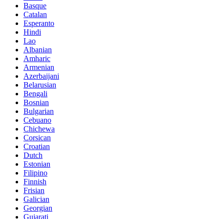
Basque
Catalan
Esperanto
Hindi
Lao
Albanian
Amharic
Armenian
Azerbaijani
Belarusian
Bengali
Bosnian
Bulgarian
Cebuano
Chichewa
Corsican
Croatian
Dutch
Estonian
Filipino
Finnish
Frisian
Galician
Georgian
Gujarati