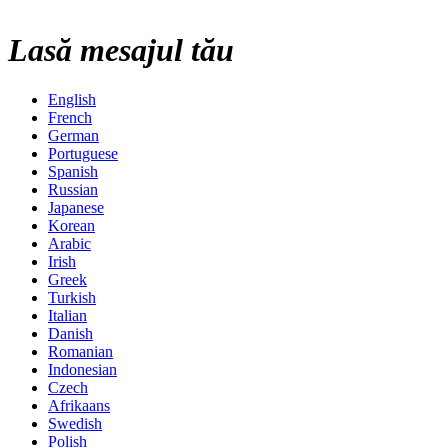
Lasă mesajul tău
English
French
German
Portuguese
Spanish
Russian
Japanese
Korean
Arabic
Irish
Greek
Turkish
Italian
Danish
Romanian
Indonesian
Czech
Afrikaans
Swedish
Polish