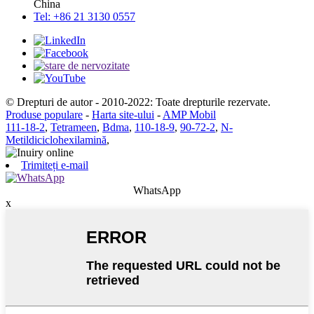
China
Tel: +86 21 3130 0557
© Drepturi de autor - 2010-2022: Toate drepturile rezervate.
Produse populare
-
Harta site-ului
-
AMP Mobil
111-18-2
,
Tetrameen
,
Bdma
,
110-18-9
,
90-72-2
,
N-
Metildiciclohexilamină
,
Trimiteți e-mail
WhatsApp
x