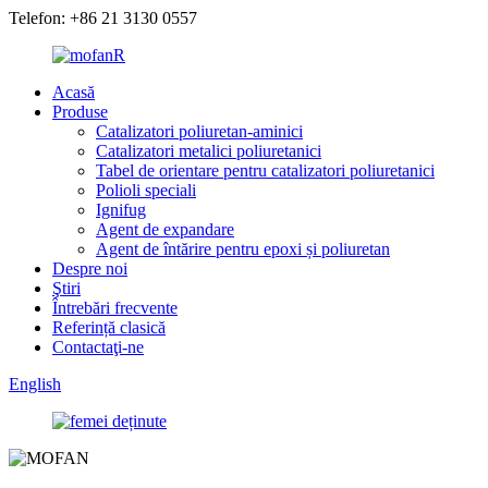
Telefon: +86 21 3130 0557
Acasă
Produse
Catalizatori poliuretan-aminici
Catalizatori metalici poliuretanici
Tabel de orientare pentru catalizatori poliuretanici
Polioli speciali
Ignifug
Agent de expandare
Agent de întărire pentru epoxi și poliuretan
Despre noi
Ştiri
Întrebări frecvente
Referință clasică
Contactaţi-ne
English